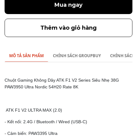
Mua ngay
Thêm vào giỏ hàng
MÔ TẢ SẢN PHẨM
CHÍNH SÁCH GROUPBUY
CHÍNH SÁCH
Chuột Gaming Không Dây ATK F1 V2 Series Siêu Nhẹ 38G
PAW3950 Ultra Nordic 54H20 Rate 8K
ATK F1 V2 ULTRA MAX (2.0)
- Kết nối: 2.4G / Bluetooth / Wired (USB-C)
- Cảm biến: PAW3395 Ultra