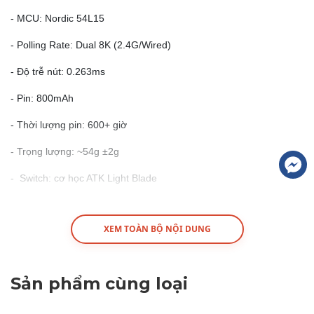
- MCU: Nordic 54L15
- Polling Rate: Dual 8K (2.4G/Wired)
- Độ trễ nút: 0.263ms
- Pin: 800mAh
- Thời lượng pin: 600+ giờ
- Trọng lượng: ~54g ±2g
-
Switch: cơ học ATK Light Blade
- Lớp phủ: Nano Coating
XEM TOÀN BỘ NỘI DUNG
- Receiver: 8K Nano Receiver
- Màu: Trắng / Đen
Sản phẩm cùng loại
ATK F1 V2 ULTIMATE (2.0) (Kèm dongle GEM 8K)