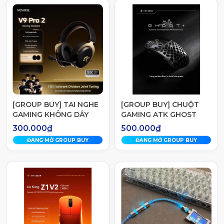
[GROUP BUY] TAI NGHE
[GROUP BUY] CHUỘT
GAMING KHÔNG DÂY
GAMING ATK GHOST
MCHOSE V9 PRO V2
PLUS SERIES
300.000₫
500.000₫
ĐANG MỞ GROUP BUY
ĐANG MỞ GROUP BUY