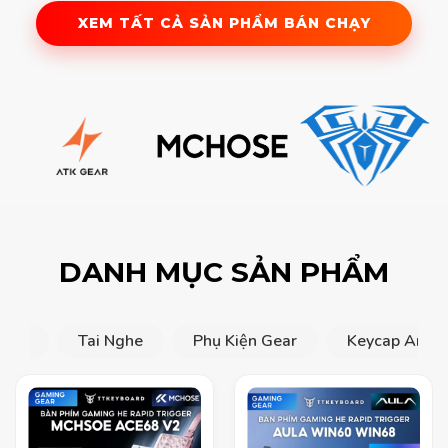
XEM TẤT CẢ SẢN PHẨM BÁN CHẠY
DANH MỤC SẢN PHẨM
huột
Tai Nghe
Phụ Kiện Gear
Keycap Artis