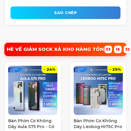
SAO CHÉP
HÈ VỀ GIẢM SOCK XẢ KHO HÀNG TỒN
:
:
53
16
32
- 24%
- 29%
Bàn Phím Cơ Không
Bàn Phím Cơ Không
Dây Aula S75 Pro - Có
Dây Leobog Hi75C Pro