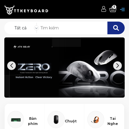
0
Tất cả
Bàn
Tai
Chuột
phím
Nghe