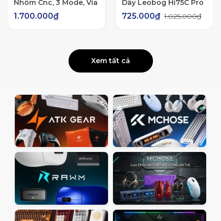
Nhôm Cnc, 3 Mode, Via
Dây Leobog Hi75C Pro
Qmk, Led Viền, Tạ
Nhôm CNC 3 Mode Led
1.700.000₫
725.000₫
1.025.000₫
Pharaon Cnc -
RGB Mạch Xuôi Âm HIFI
Ttkeyboard
Xem tất cả