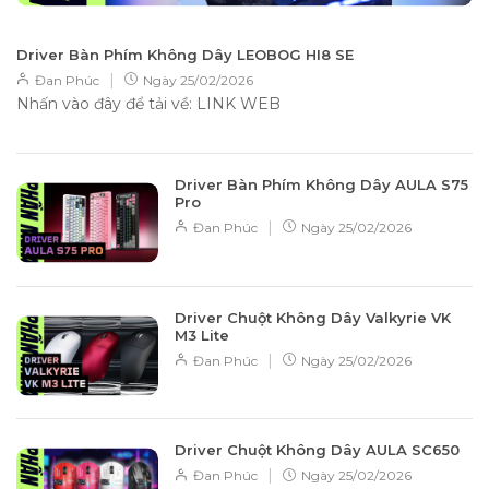
Driver Bàn Phím Không Dây LEOBOG HI8 SE
|
Đan Phúc
Ngày
25/02/2026
Nhấn vào đây để tải về: LINK WEB
Driver Bàn Phím Không Dây AULA S75
Pro
|
Đan Phúc
Ngày
25/02/2026
Driver Chuột Không Dây Valkyrie VK
M3 Lite
|
Đan Phúc
Ngày
25/02/2026
Driver Chuột Không Dây AULA SC650
|
Đan Phúc
Ngày
25/02/2026