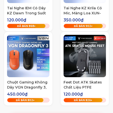
Tai Nghe IEM Có Dây
Tai Nghe KZ Krila Có
KZ Dawn Trong Suốt
Mic, Màng Loa XUN-
Màng Loa Dynamic
10mm, Driver
120.000₫
350.000₫
10mm, Nam Châm
Balanced Armature
ĐÃ BÁN
868
+
ĐÃ BÁN
903
+
NeoMidium
30095 Âm V-shape Ấm
Chuột Gaming Không
Feet Dot ATK Skates
Dây VGN Dragonfly 3,
Chất Liệu PTFE
Siêu Nhẹ, PAW3950
Nguyên Chất Mượt Mà
450.000₫
120.000₫
Extreme
Chống Trượt Nhiều
ĐÃ BÁN
802
+
ĐÃ BÁN
826
+
Kích Thước