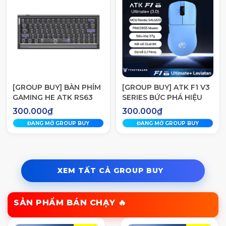
[GROUP BUY] BÀN PHÍM
[GROUP BUY] ATK F1 V3
GAMING HE ATK RS63
SERIES BỨC PHÁ HIỆU
AIR
NĂNG VỚI MCU NORDIC
300.000₫
300.000₫
54H20
ĐANG MỞ GROUP BUY
ĐANG MỞ GROUP BUY
XEM TẤT CẢ GROUP BUY
SẢN PHẨM BÁN CHẠY
🔥