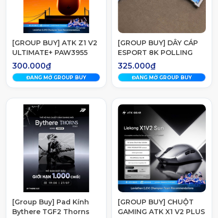
[GROUP BUY] ATK Z1 V2
[GROUP BUY] DÂY CÁP
ULTIMATE+ PAW3955
ESPORT 8K POLLING
MASTER
RATE 8 LÕI ĐỒNG LED
300.000₫
325.000₫
RGB
ĐANG MỞ GROUP BUY
ĐANG MỞ GROUP BUY
[Group Buy] Pad Kính
[GROUP BUY] CHUỘT
Bythere TGF2 Thorns
GAMING ATK X1 V2 PLUS