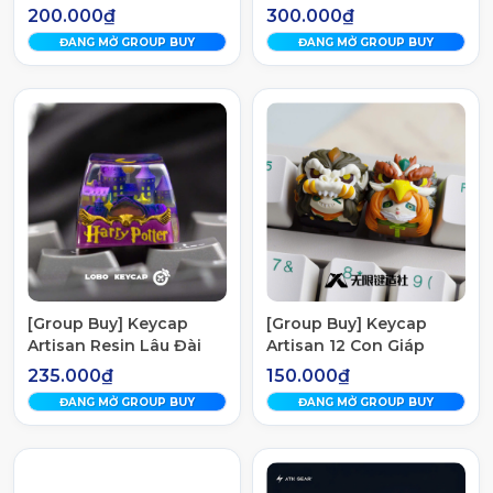
PAW 3395 MASTER
200.000₫
300.000₫
ĐANG MỞ GROUP BUY
ĐANG MỞ GROUP BUY
[Group Buy] Keycap
[Group Buy] Keycap
Artisan Resin Lâu Đài
Artisan 12 Con Giáp
Harry Potter
Chính Hãng Lobo
235.000₫
150.000₫
ĐANG MỞ GROUP BUY
ĐANG MỞ GROUP BUY