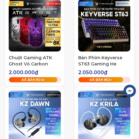
Chuột Gaming ATK
Bàn Phím Keyverse
Ghost Vỏ Carbon
ST63 Gaming He
Fiber Paw3950 Ultra
Rapid Trigger Nhôm
2.000.000₫
2.050.000₫
Dual 8K MCU Nordic
CNC RT 0,001mm
ĐÃ BÁN
805
+
ĐÃ BÁN
853
+
54H20 Tặng Hộp
Polling Rate 8K Mạnh
Mẽ