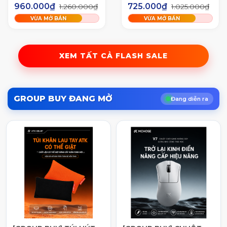
Màn Led Tùy Chỉnh -
Nhôm CNC 3 Mode
960.000₫
725.000₫
1.260.000₫
1.025.000₫
Led RGB Xuôi - 3 Mode
Led RGB Mạch Xuôi
VỪA MỞ BÁN
VỪA MỞ BÁN
Kết Nối Tiện Lợi
Âm HIFI
XEM TẤT CẢ FLASH SALE
GROUP BUY ĐANG MỞ
Đang diễn ra