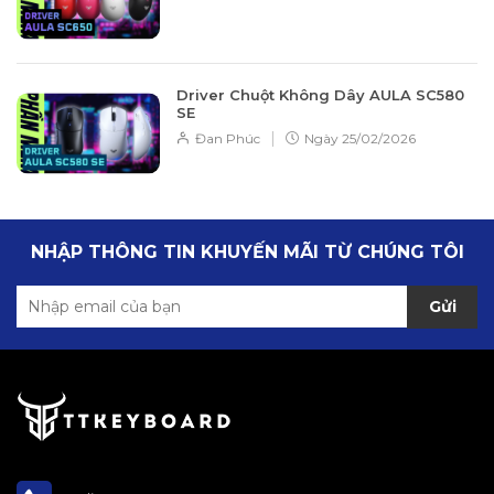
Driver Chuột Không Dây AULA SC580
SE
|
Đan Phúc
Ngày
25/02/2026
NHẬP THÔNG TIN KHUYẾN MÃI TỪ CHÚNG TÔI
Gửi