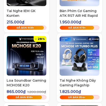
Tai Nghe IEM GK
Bàn Phím Cơ Gaming
Kunten
ATK RS7 AIR HE Rapid
Trigger 8K Polling
215.000₫
1.950.000₫
Rate 0,001mm RT Hiệu
ĐÃ BÁN
909
+
ĐÃ BÁN
980
+
Năng Cao
- 28%
Loa Soundbar Gaming
Tai Nghe Không Dây
MCHOSE K20
Gaming Flagship
Mchose V9 Turbo Sạc
865.000₫
1.825.000₫
1.200.000₫
Không Dây Từ Tính
ĐÃ BÁN
899
+
ĐÃ BÁN
855
+
RGB Màng Loa 60mm