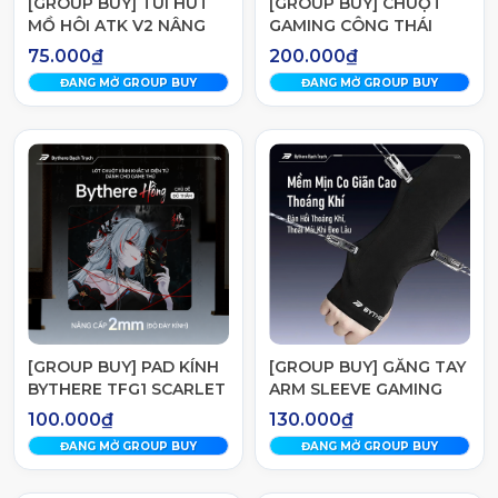
[GROUP BUY] TÚI HÚT
[GROUP BUY] CHUỘT
MỒ HÔI ATK V2 NÂNG
GAMING CÔNG THÁI
CẤP ĐÁNG GIÁ
HỌC MCHOSE V7
75.000₫
200.000₫
ĐANG MỞ GROUP BUY
ĐANG MỞ GROUP BUY
[GROUP BUY] PAD KÍNH
[GROUP BUY] GĂNG TAY
BYTHERE TFG1 SCARLET
ARM SLEEVE GAMING
BYTHERE V2
100.000₫
130.000₫
ĐANG MỞ GROUP BUY
ĐANG MỞ GROUP BUY