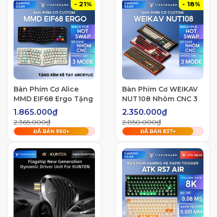
- 21%
- 18%
Bàn Phím Cơ Alice
Bàn Phím Cơ WEIKAV
MMD EIF68 Ergo Tặng
NUT108 Nhôm CNC 3
Kèm Kê Tay
Mode Full Size
1.865.000₫
2.350.000₫
2.365.000₫
2.850.000₫
ĐÃ BÁN
960
+
ĐÃ BÁN
837
+