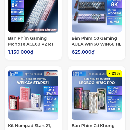
Bàn Phím Gaming
Bàn Phím Cơ Gaming
Mchose ACE68 V2 RT
AULA WIN60 WIN68 HE
0,001mm 8K Polling
Rapid Trigger 8000hz
1.150.000₫
625.000₫
Rate
- 29%
Kit Numpad Stars21,
Bàn Phím Cơ Không