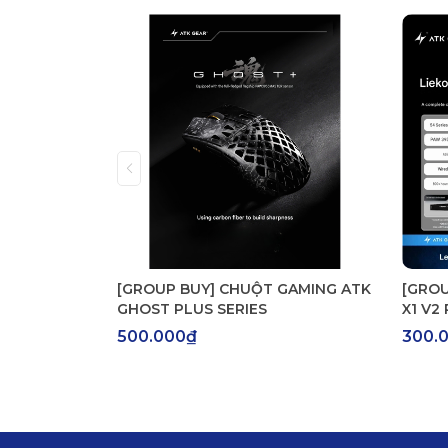
CHÍNH SÁCH BẢO HÀNH TỪ TTKEYBOARD

Thời gian bảo hành: 1 tháng (hỗ trợ 1 đổi 1 tro
Điều kiện bảo hành: Áp dụng cho các lỗi từ nhà 
Từ chối bảo hành: Các trường hợp do người dùng 
CAM KẾT TỪ TTKEYBOARD

Sản phẩm được kiểm tra cẩn thận trước khi đóng 
Sản phẩm cam kết đúng với hình ảnh và các thông 
Đội ngũ tư vấn luôn sẵn sàng hỗ trợ, giải đáp m
[GROUP BUY] CHUỘT GAMING ATK
[GROU
GHOST PLUS SERIES
X1 V2
500.000₫
300.