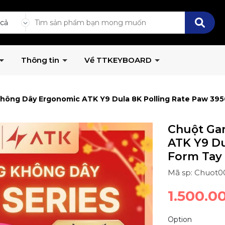
 cả
Thông tin
Về TTKEYBOARD
hông Dây Ergonomic ATK Y9 Dula 8K Polling Rate Paw 395
Chuột Ga
ATK Y9 Du
Form Tay 
Mã sp: Chuot0
1.500.0
Option