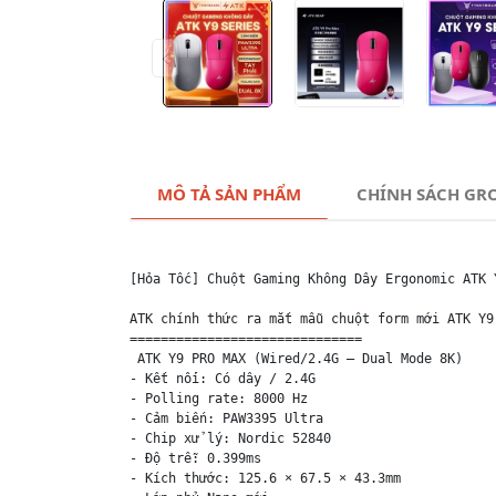
MÔ TẢ SẢN PHẨM
CHÍNH SÁCH GR
[Hỏa Tốc] Chuột Gaming Không Dây Ergonomic ATK 
ATK chính thức ra mắt mẫu chuột form mới ATK Y9
==============================

 ATK Y9 PRO MAX (Wired/2.4G – Dual Mode 8K)

- Kết nối: Có dây / 2.4G

- Polling rate: 8000 Hz

- Cảm biến: PAW3395 Ultra

- Chip xử lý: Nordic 52840

- Độ trễ: 0.399ms

- Kích thước: 125.6 × 67.5 × 43.3mm 
