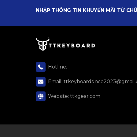
NHẬP THÔNG TIN KHUYẾN MÃI TỪ CHÚ
Hotline:
Email:
ttkeyboardsince2023@gmail
Website:
ttkgear.com