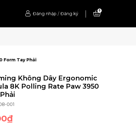
0
Đăng nhập
/
Đăng ký
0 Form Tay Phải
ming Không Dây Ergonomic
la 8K Polling Rate Paw 3950
Phải
08-001
00₫