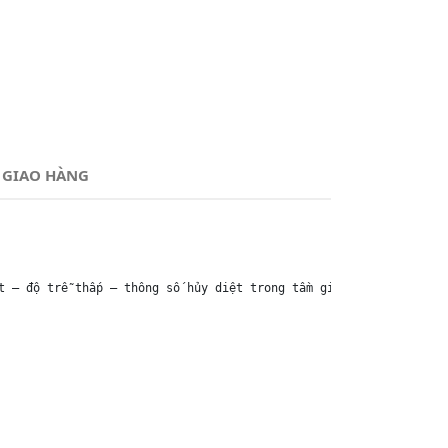
 GIAO HÀNG
t – độ trễ thấp – thông số hủy diệt trong tầm giá 
