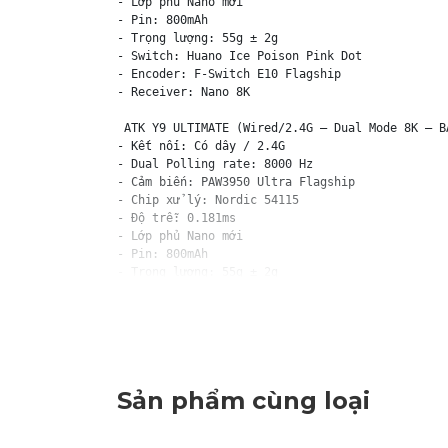
- Lớp phủ Nano mới

- Pin: 800mAh

- Trọng lượng: 55g ± 2g

- Switch: Huano Ice Poison Pink Dot

- Encoder: F-Switch E10 Flagship

- Receiver: Nano 8K

 ATK Y9 ULTIMATE (Wired/2.4G – Dual Mode 8K – BẢ
- Kết nối: Có dây / 2.4G

- Dual Polling rate: 8000 Hz

- Cảm biến: PAW3950 Ultra Flagship

- Chip xử lý: Nordic 54115

- Độ trễ: 0.181ms

- Lớp phủ Nano mới

- Pin: 800mAh

- Trọng lượng: 55g ± 2g

- Switch: ATK Custom Optical

- Encoder: ATK Custom

- Feet: Chống ma sát tối ưu

- Receiver: New Dongle GEM 8K 

LƯU Ý CỰC KỲ QUAN TRỌNG

Sản phẩm cùng loại
VỀ VIỆC SẠC PIN: Quý khách chỉ sạc pin cho chuộ
VỀ VIỆC BẢO HÀNH: Quý khách vui lòng quay lại v