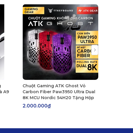
c được pin.

oặc sạc pin sai cách.

g
Chuột Gaming ATK Ghost Vỏ
Chuột Gami
à A9
Carbon Fiber Paw3950 Ultra Dual
V2 PAW3950
8K MCU Nordic 54H20 Tặng Hộp
Dual Rate 
2.000.000₫
1.500.000