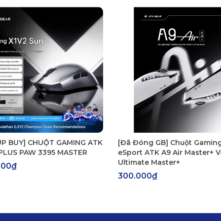
ng 7 ngày đầu nếu có lỗi từ nhà sản xuất).

sản xuất như chuột không nhận tín hiệu, không lên nguồn, không sạ
gây ra như sản phẩm bị rơi vỡ, vào nước, cháy nổ, tự ý sửa chữa h
gói và gửi đến tay khách hàng.

tin đã mô tả.

ọi thắc mắc của khách hàng.
P BUY] CHUỘT GAMING ATK
[Đã Đóng GB] Chuột Gamin
 PLUS PAW 3395 MASTER
eSport ATK A9 Air Master+ V
Ultimate Master+
000₫
300.000₫