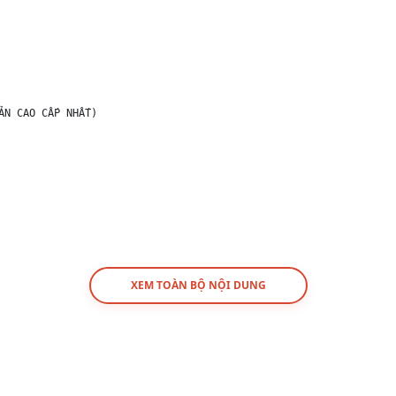
N CAO CẤP NHẤT)

XEM TOÀN BỘ NỘI DUNG
t bằng cách cắm dây vào cổng USB máy tính. Tuyệt đối không được 
ideo quá trình mở hộp sản phẩm (unbox) để được hỗ trợ bảo hành tr