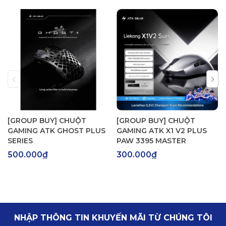
- Switch: quang ATK Optical Switch
- Encoder: TTC Gold
- Pin: 300mAh
- Độ trễ 0,181ms
- Trọng lượng: 39g ±3g
ATK Zero ABS Trắng/Đen/Xanh/Hồng
[GROUP BUY] CHUỘT
[GROUP BUY] CHUỘT
GAMING ATK GHOST PLUS
GAMING ATK X1 V2 PLUS
SERIES
PAW 3395 MASTER
ATK ZERO PC
500.000₫
300.000₫
- Kết nối: Wired + 2.4G Wireless
- Vỏ case acrylic PC trong suốt phủ nano cực đẹp
- Chip điều khiển: Nordic 54L20
NHẬP THÔNG TIN KHUYẾN MÃI TỪ CHÚNG TÔI
- Polling rate: 8000Hz (có dây & không dây)