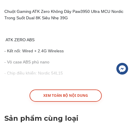
Chuột Gaming ATK Zero Không Dây Paw3950 Ultra MCU Nordic
Trong Suốt Dual 8K Siêu Nhẹ 39G
ATK ZERO ABS
- Kết nối: Wired + 2.4G Wireless
- Vỏ case ABS phủ nano
- Chip điều khiển: Nordic 54L15
- Polling rate: 8000Hz (có dây & không dây)
- Cảm biến: PAW3950Ultra – flagship esports
XEM TOÀN BỘ NỘI DUNG
- Receiver: GEM 8K Receiver
Sản phẩm cùng loại
- Giải pháp ATK 54 MAX tự phát triển.
- DPI tối đa: 42.000 DPI