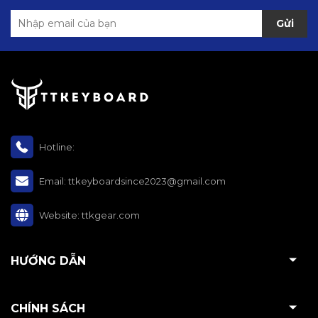
Gửi
- Cảm biến: PAW3950Ultra
- Receiver: GEM 8K
- DPI tối đa: 42.000 DPI
- Switch: quang ATK Optical Switch
- Encoder: TTC Gold
Hotline:
- Feet: PTFE Teflon
Email:
ttkeyboardsince2023@gmail.com
- Pin: 300mAh
Website:
ttkgear.com
- Độ trễ 0,163ms
- Trọng lượng: 44g ±3g
HƯỚNG DẪN
ATK Zero PC Trắng/Tím
CHÍNH SÁCH