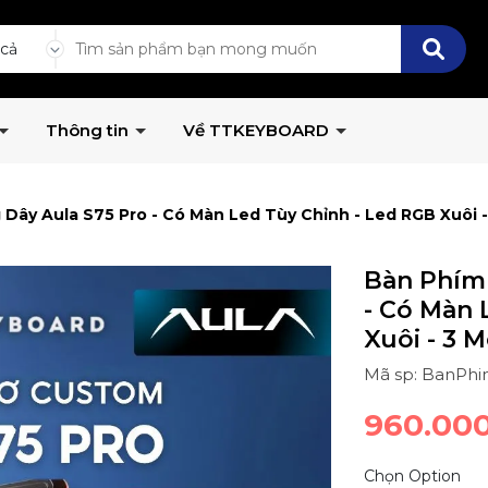
 cả
Thông tin
Về TTKEYBOARD
Dây Aula S75 Pro - Có Màn Led Tùy Chỉnh - Led RGB Xuôi - 
Bàn Phím
- Có Màn 
Xuôi - 3 
Mã sp: BanPhi
960.00
Chọn Option