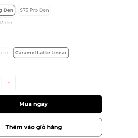
g Đen
S75 Pro Đen
Polar
near
Caramel Latte Linear
+
Mua ngay
Thêm vào giỏ hàng