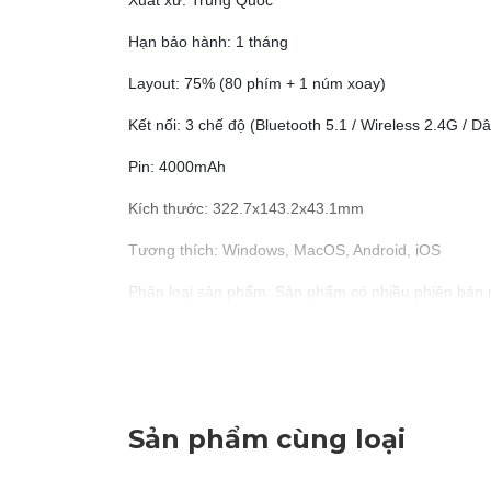
Xuất xứ: Trung Quốc
Hạn bảo hành: 1 tháng
Layout: 75% (80 phím + 1 núm xoay)
Kết nối: 3 chế độ (Bluetooth 5.1 / Wireless 2.4G / 
Pin: 4000mAh
Kích thước: 322.7x143.2x43.1mm
Tương thích: Windows, MacOS, Android, iOS
Phân loại sản phẩm: Sản phẩm có nhiều phiên bản m
Màu sắc: Trắng Đen / Đen / Hồng Polar
Loại Switch (Linear):
Star Vector (Âm đanh, nổ)
Sản phẩm cùng loại
Caramel Latte (Âm trầm, êm) (Quý khách vui lòng 