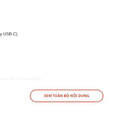
Dây USB-C)
àu sắc và loại switch:
XEM TOÀN BỘ NỘI DUNG
chọn đúng màu sắc và loại switch mong muốn)