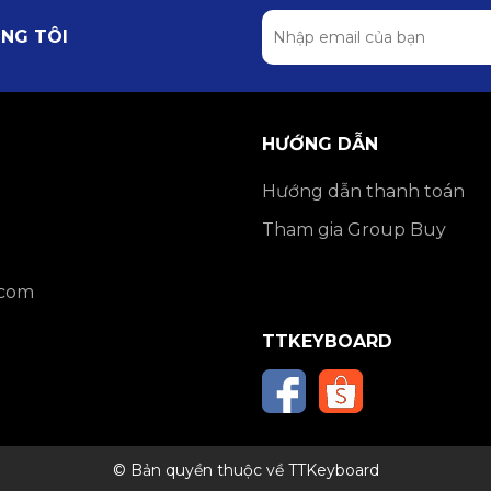
NG TÔI
ây
ộ kết nối và thiết bị
HƯỚNG DẪN
nh LED và các chức năng khác
Hướng dẫn thanh toán
 vào cổng USB của máy tính, không dùng củ sạc điện thoại
Tham gia Group Buy
.com
TTKEYBOARD
i gửi đến tay khách hàng
ệt phím, không lên nguồn, không sạc được)
© Bản quyền thuộc về TTKeyboard
ản phẩm để được hỗ trợ bảo hành tốt