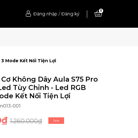
0
Đăng nhập
/
Đăng ký
3 Mode Kết Nối Tiện Lợi
 Cơ Không Dây Aula S75 Pro
Led Tùy Chỉnh - Led RGB
Mode Kết Nối Tiện Lợi
m013-001
0₫
1.260.000₫
Sale