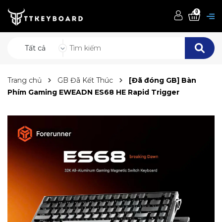
0
Tất cả
Trang chủ
GB Đã Kết Thúc
[Đã đóng GB] Bàn
Phím Gaming EWEADN ES68 HE Rapid Trigger