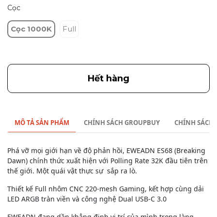
Cọc
Cọc 1000K
Full
Hết hàng
MÔ TẢ SẢN PHẨM
CHÍNH SÁCH GROUPBUY
CHÍNH SÁCH
Phá vỡ mọi giới hạn về độ phản hồi, EWEADN ES68 (Breaking
Dawn) chính thức xuất hiện với Polling Rate 32K đầu tiên trên
thế giới. Một quái vật thực sự sắp ra lò.
Thiết kế Full nhôm CNC 220-mesh Gaming, kết hợp cùng dải
LED ARGB tràn viền và công nghệ Dual USB-C 3.0
EWEADN đang dần khẳng định vị trí của mình trong làng