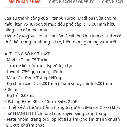
MÔ TẢ SẢN PHẨM
CHÍNH SÁCH GROUPBUY
CHÍNH SÁCH
Sau sự thành công của Titan68 Turbo, Madlions vừa cho ra
mắt Titan 75 Turbo với mục tiêu phổ cập RT 0,001mm hiệu
năng cao đến mọi nhà.
Kiểu này Rog ACE75 HE chỉ còn là cái tên khi Titan75 Turbo có
thiết kế tương tự nhưng lại rẻ, hiệu năng gaming vượt trội
📊 THÔNG SỐ KỸ THUẬT
- Model: Titan 75 Turbo
- 1 mode kết nối, dual typeC tiện lợi.
- Layout: 75% gọn gàng, tiện lợi
- Màu sắc: Đen / Trắng / Hồng
- Độ chính xác RT: 0.001mm (Phạm vi tùy chỉnh 0.001mm -
3.0mm)
- Độ trễ: 0.08ms
0 Polling Rate: 8K Hz / Scan Rate: 256K
- Thiết kế Ấn tượng: Bảng trang trí gương (Mirror Glass) khắc
chữ TITANELITE tích hợp Logo xuyên sáng sang trọng.
- Plate nhôm, trang bị 5 lớp lót tiêu âm (cho âm thanh chuẩn
HIFI cực kỳ đầm chắc).