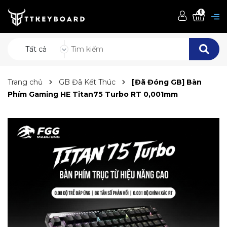
0
Tất cả
Trang chủ
GB Đã Kết Thúc
[Đã Đóng GB] Bàn
Phím Gaming HE Titan75 Turbo RT 0,001mm