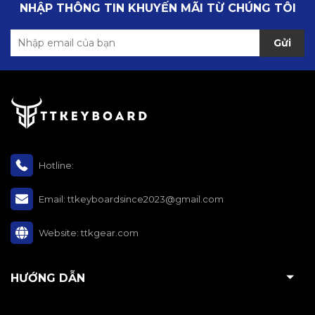
NHẬP THÔNG TIN KHUYẾN MÃI TỪ CHÚNG TÔI
Gửi
Hotline:
Email:
ttkeyboardsince2023@gmail.com
Website:
ttkgear.com
HƯỚNG DẪN