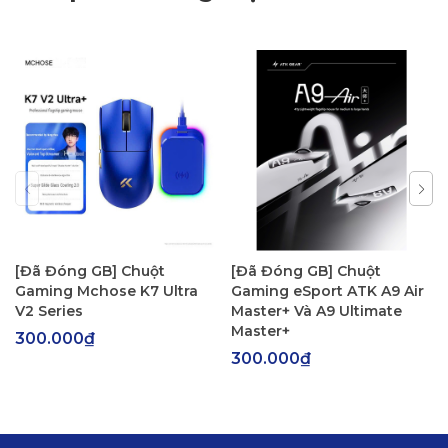
Mini Air trắng SW White Porcelain MINI
Mini Air cam/trắng SW Pink Gold MINI
[Đã Đóng GB] Chuột
[Đã Đóng GB] Chuột
Gaming Mchose K7 Ultra
Gaming eSport ATK A9 Air
V2 Series
Master+ Và A9 Ultimate
Master+
300.000₫
300.000₫