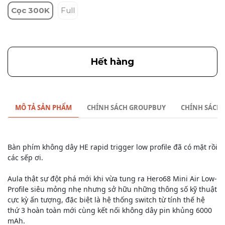
Cọc 300K
Full
Hết hàng
MÔ TẢ SẢN PHẨM
CHÍNH SÁCH GROUPBUY
CHÍNH SÁCH
Bàn phím không dây HE rapid trigger low profile đã có mặt rồi
các sếp ơi.
Aula thật sự đột phá mới khi vừa tung ra Hero68 Mini Air Low-
Profile siêu mỏng nhẹ nhưng sở hữu những thông số kỹ thuật
cực kỳ ấn tượng, đặc biệt là hệ thống switch từ tính thế hệ
thứ 3 hoàn toàn mới cùng kết nối không dây pin khủng 6000
mAh.