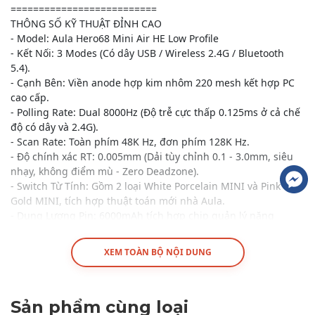
==========================
THÔNG SỐ KỸ THUẬT ĐỈNH CAO
- Model: Aula Hero68 Mini Air HE Low Profile
- Kết Nối: 3 Modes (Có dây USB / Wireless 2.4G / Bluetooth
5.4).
- Cạnh Bên: Viền anode hợp kim nhôm 220 mesh kết hợp PC
cao cấp.
- Polling Rate: Dual 8000Hz (Độ trễ cực thấp 0.125ms ở cả chế
độ có dây và 2.4G).
- Scan Rate: Toàn phím 48K Hz, đơn phím 128K Hz.
- Độ chính xác RT: 0.005mm (Dải tùy chỉnh 0.1 - 3.0mm, siêu
nhạy, không điểm mù - Zero Deadzone).
- Switch Từ Tính: Gồm 2 loại White Porcelain MINI và Pink
Gold MINI, tích hợp thuật toán mới nhà Aula.
- Dung Lượng Pin: 6000mAh tích hợp chip quản lý năng
lượng thấp và bảo vệ nhiệt độ NTC.
- Hệ thống LED: Hộp đèn ARGB "Air" độc lập cạnh trên (500Hz
XEM TOÀN BỘ NỘI DUNG
chống nhấp nháy, tăng 50% độ sáng) với hơn 20 hiệu ứng
LED cực cháy.
- Tính Năng Cao Cấp: Hỗ trợ DKS, MT, TGL, SOCD, RS, MPT.
Sản phẩm cùng loại
- Tùy biến qua phần mềm Aula Hub 3.0 độc quyền.