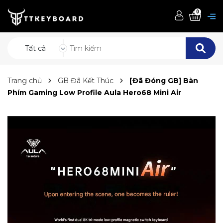
0
Tất cả
Trang chủ
GB Đã Kết Thúc
[Đã Đóng GB] Bàn
Phím Gaming Low Profile Aula Hero68 Mini Air