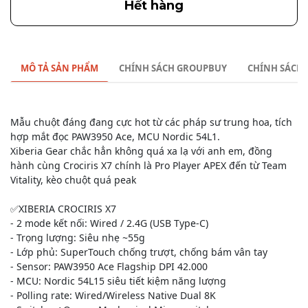
Hết hàng
MÔ TẢ SẢN PHẨM
CHÍNH SÁCH GROUPBUY
CHÍNH SÁCH
Mẫu chuột đáng đang cực hot từ các pháp sư trung hoa, tích
hợp mắt đọc PAW3950 Ace, MCU Nordic 54L1.
Xiberia Gear chắc hẳn không quá xa lạ với anh em, đồng
hành cùng Crociris X7 chính là Pro Player APEX đến từ Team
Vitality, kèo chuột quá peak
✅XIBERIA CROCIRIS X7
- 2 mode kết nối: Wired / 2.4G (USB Type-C)
- Trọng lượng: Siêu nhẹ ~55g
- Lớp phủ: SuperTouch chống trượt, chống bám vân tay
- Sensor: PAW3950 Ace Flagship DPI 42.000
- MCU: Nordic 54L15 siêu tiết kiệm năng lượng
- Polling rate: Wired/Wireless Native Dual 8K