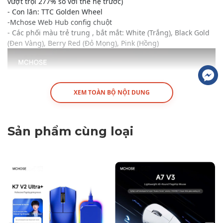
vượt trội 277% so với thế hệ trước)
- Con lăn: TTC Golden Wheel
-Mchose Web Hub config chuột
- Các phối màu trẻ trung , bắt mắt: White (Trắng), Black Gold
(Đen Vàng), Berry Red (Đỏ Mọng), Pink (Hồng)
XEM TOÀN BỘ NỘI DUNG
Sản phẩm cùng loại