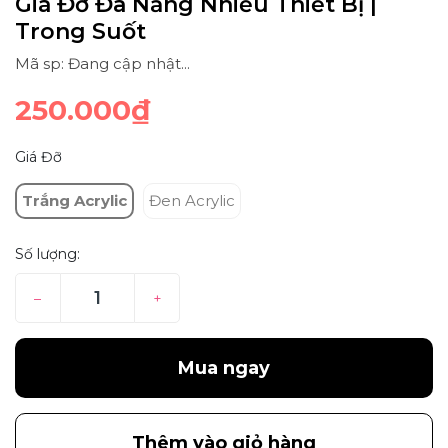
Giá Đỡ Đa Năng Nhiều Thiết Bị |
Trong Suốt
Mã sp: Đang cập nhật...
250.000₫
Giá Đỡ
Trắng Acrylic
Đen Acrylic
Số lượng:
–
+
Mua ngay
Thêm vào giỏ hàng