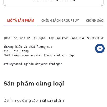
MÔ TẢ SẢN PHẨM
CHÍNH SÁCH GROUPBUY
CHÍNH SÁCH
[Hỏa Tốc] Giá Đỡ Tai Nghe, Tay Cầm Chơi Game PS4 PS5 XBOX Nhiề
Thương hiệu và chất lượng cao

Kiểu: niều tầng

Chất liệu: nhựa acrylic trong suốt cực đẹp

#ttkeyboard #giado #taycam #tainghe 
Sản phẩm cùng loại
Danh mục đang cập nhật sản phẩm