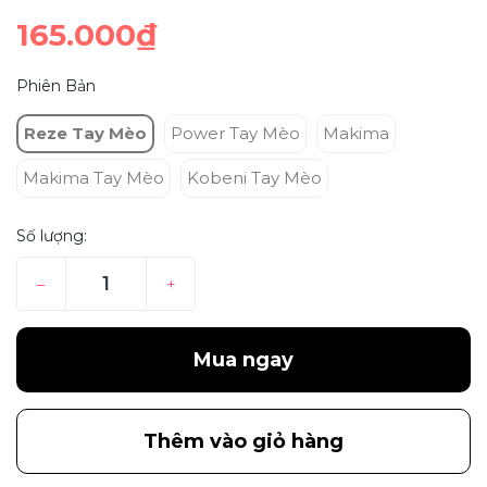
165.000₫
Phiên Bản
Reze Tay Mèo
Power Tay Mèo
Makima
Makima Tay Mèo
Kobeni Tay Mèo
Số lượng:
–
+
Mua ngay
Thêm vào giỏ hàng