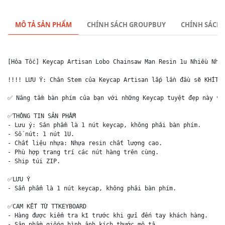
MÔ TẢ SẢN PHẨM
CHÍNH SÁCH GROUPBUY
CHÍNH SÁCH
[Hỏa Tốc] Keycap Artisan Lobo Chainsaw Man Resin 1u Nhiều Nhân
!!!! LƯU Ý: Chân Stem của Keycap Artisan lắp lần đầu sẽ KHÍT v
✅ Nâng tầm bàn phím của bạn với những Keycap tuyệt đẹp này và 
✅THÔNG TIN SẢN PHẨM

- Lưu ý: Sản phẩm là 1 nút keycap, không phải bàn phím.

- Số nút: 1 nút 1U.

- Chất liệu nhựa: Nhựa resin chất lượng cao.

- Phù hợp trang trí các nút hàng trên cùng.

- Ship túi ZIP. 

✅LƯU Ý

- Sẩn phẩm là 1 nút keycap, không phải bàn phím.

✅CAM KẾT TỪ TTKEYBOARD

- Hàng được kiểm tra kĩ trước khi gửi đến tay khách hàng.

- Sản phầm giống hình ảnh kích thước mô tả.
