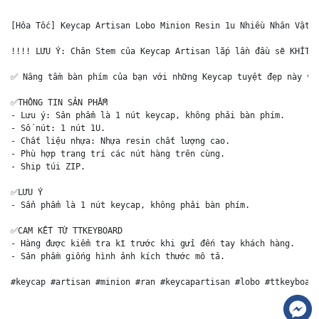
[Hỏa Tốc] Keycap Artisan Lobo Minion Resin 1u Nhiều Nhân Vật T
!!!! LƯU Ý: Chân Stem của Keycap Artisan lắp lần đầu sẽ KHÍT v
✅ Nâng tầm bàn phím của bạn với những Keycap tuyệt đẹp này và 
✅THÔNG TIN SẢN PHẨM

- Lưu ý: Sản phẩm là 1 nút keycap, không phải bàn phím.

- Số nút: 1 nút 1U.

- Chất liệu nhựa: Nhựa resin chất lượng cao.

- Phù hợp trang trí các nút hàng trên cùng.

- Ship túi ZIP. 

✅LƯU Ý

- Sẩn phẩm là 1 nút keycap, không phải bàn phím.

✅CAM KẾT TỪ TTKEYBOARD

- Hàng được kiểm tra kĩ trước khi gửi đến tay khách hàng.

- Sản phầm giống hình ảnh kích thước mô tả.

#keycap #artisan #minion #ran #keycapartisan #lobo #ttkeyboar