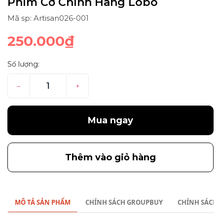
Phím Cơ Chính Hãng Lobo
Mã sp: Artisan026-001
250.000₫
Số lượng:
–
+
Mua ngay
Thêm vào giỏ hàng
MÔ TẢ SẢN PHẨM
CHÍNH SÁCH GROUPBUY
CHÍNH SÁCH