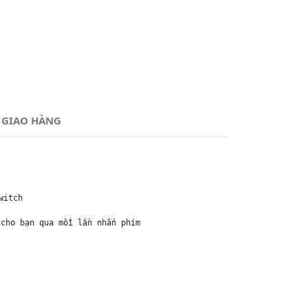
 GIAO HÀNG
itch

cho bạn qua mỗi lần nhấn phím
