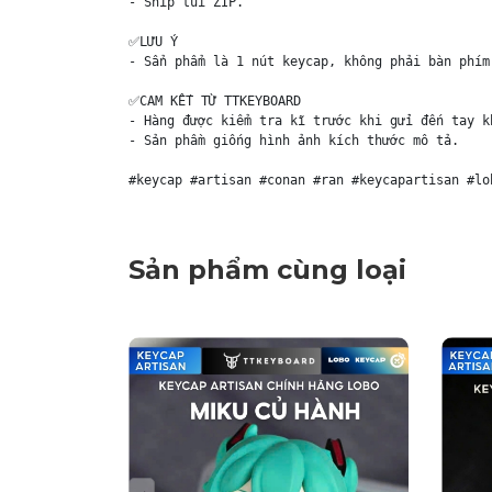
- Ship túi ZIP. 

✅LƯU Ý

- Sẩn phẩm là 1 nút keycap, không phải bàn phím.
✅CAM KẾT TỪ TTKEYBOARD

- Hàng được kiểm tra kĩ trước khi gửi đến tay kh
- Sản phầm giống hình ảnh kích thước mô tả.

#keycap #artisan #conan #ran #keycapartisan #lo
Sản phẩm cùng loại