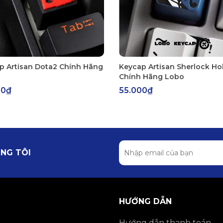
p Artisan Dota2 Chính Hãng
Keycap Artisan Sherlock H
Chính Hãng Lobo
00₫
55.000₫
NG TÔI
HƯỚNG DẪN
Hướng dẫn thanh toán