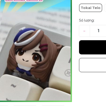
Tokai Teio
Số lượng:
–