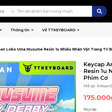
 cả
Thông tin
Về TTKEYBOARD
san Lobo Uma Musume Resin 1u Nhiều Nhân Vật Trang Trí 
Keycap A
Resin 1u 
Phím Cơ
Mã sp: Artisan
175.000
Keycap