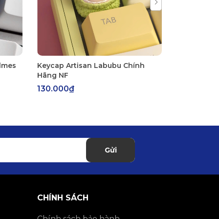
olmes
Keycap Artisan Labubu Chính
Keycap Art
Hãng NF
- Sticker Li
130.000₫
300.000₫
Gửi
CHÍNH SÁCH
Chính sách bảo hành