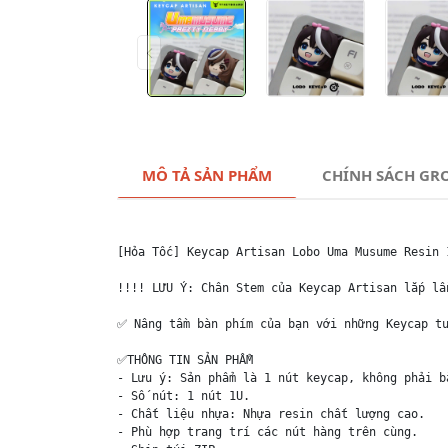
MÔ TẢ SẢN PHẨM
CHÍNH SÁCH GR
[Hỏa Tốc] Keycap Artisan Lobo Uma Musume Resin 
!!!! LƯU Ý: Chân Stem của Keycap Artisan lắp lầ
✅ Nâng tầm bàn phím của bạn với những Keycap tu
✅THÔNG TIN SẢN PHẨM

- Lưu ý: Sản phẩm là 1 nút keycap, không phải bà
- Số nút: 1 nút 1U.

- Chất liệu nhựa: Nhựa resin chất lượng cao.

- Phù hợp trang trí các nút hàng trên cùng.
