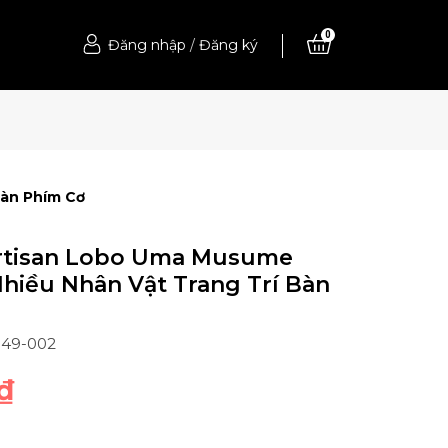
0
Đăng nhập
/
Đăng ký
Bàn Phím Cơ
rtisan Lobo Uma Musume
Nhiều Nhân Vật Trang Trí Bàn
049-002
₫