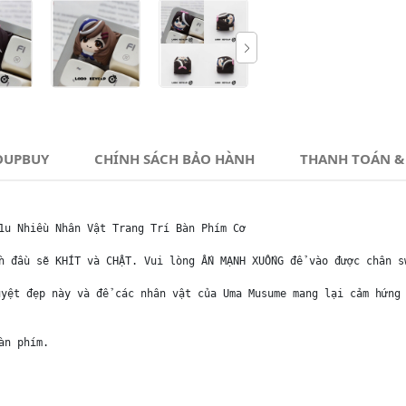
OUPBUY
CHÍNH SÁCH BẢO HÀNH
THANH TOÁN &
1u Nhiều Nhân Vật Trang Trí Bàn Phím Cơ

n đầu sẽ KHÍT và CHẬT. Vui lòng ẤN MẠNH XUỐNG để vào được chân sw
yệt đẹp này và để các nhân vật của Uma Musume mang lại cảm hứng 
n phím.
