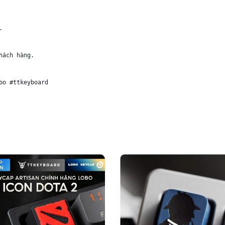


ách hàng.

bo #ttkeyboard