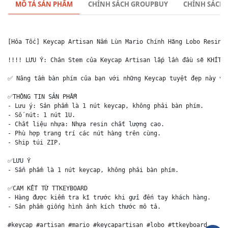
MÔ TẢ SẢN PHẨM
CHÍNH SÁCH GROUPBUY
CHÍNH SÁCH
[Hỏa Tốc] Keycap Artisan Nấm Lùn Mario Chính Hãng Lobo Resin 1
!!!! LƯU Ý: Chân Stem của Keycap Artisan lắp lần đầu sẽ KHÍT v
✅ Nâng tầm bàn phím của bạn với những Keycap tuyệt đẹp này và 
✅THÔNG TIN SẢN PHẨM

- Lưu ý: Sản phẩm là 1 nút keycap, không phải bàn phím.

- Số nút: 1 nút 1U.

- Chất liệu nhựa: Nhựa resin chất lượng cao.

- Phù hợp trang trí các nút hàng trên cùng.

- Ship túi ZIP. 

✅LƯU Ý

- Sẩn phẩm là 1 nút keycap, không phải bàn phím.

✅CAM KẾT TỪ TTKEYBOARD

- Hàng được kiểm tra kĩ trước khi gửi đến tay khách hàng.

- Sản phầm giống hình ảnh kích thước mô tả.

#keycap #artisan #mario #keycapartisan #lobo #ttkeyboard