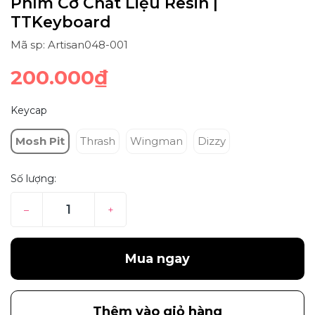
Phím Cơ Chất Liệu Resin |
TTKeyboard
Mã sp: Artisan048-001
200.000₫
Keycap
Mosh Pit
Thrash
Wingman
Dizzy
Số lượng:
–
+
Mua ngay
Thêm vào giỏ hàng