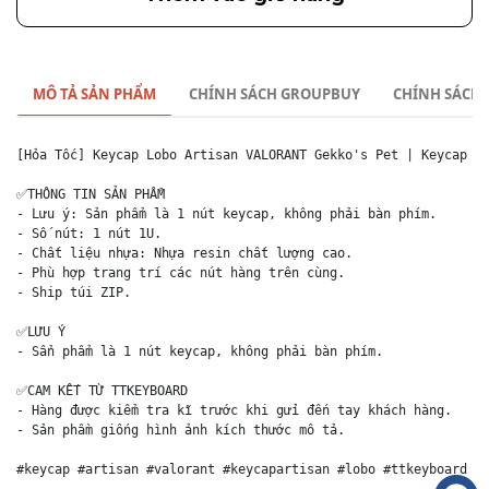
MÔ TẢ SẢN PHẨM
CHÍNH SÁCH GROUPBUY
CHÍNH SÁCH
[Hỏa Tốc] Keycap Lobo Artisan VALORANT Gekko's Pet | Keycap Cu
✅THÔNG TIN SẢN PHẨM

- Lưu ý: Sản phẩm là 1 nút keycap, không phải bàn phím.

- Số nút: 1 nút 1U.

- Chất liệu nhựa: Nhựa resin chất lượng cao.

- Phù hợp trang trí các nút hàng trên cùng.

- Ship túi ZIP. 

✅LƯU Ý

- Sẩn phẩm là 1 nút keycap, không phải bàn phím.

✅CAM KẾT TỪ TTKEYBOARD

- Hàng được kiểm tra kĩ trước khi gửi đến tay khách hàng.

- Sản phầm giống hình ảnh kích thước mô tả.

#keycap #artisan #valorant #keycapartisan #lobo #ttkeyboard