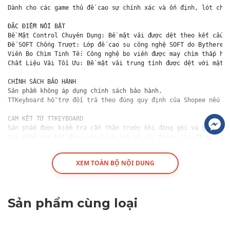
Dành cho các game thủ đề cao sự chính xác và ổn định, lót chuộ
ĐẶC ĐIỂM NỔI BẬT

Bề Mặt Control Chuyên Dụng: Bề mặt vải được dệt theo kết cấu d
Đế SOFT Chống Trượt: Lớp đế cao su công nghệ SOFT do Bythere p
Viền Bo Chìm Tinh Tế: Công nghệ bo viền được may chìm thấp hơn
Chất Liệu Vải Tối Ưu: Bề mặt vải trung tính được dệt với mật đ
CHÍNH SÁCH BẢO HÀNH

Sản phẩm không áp dụng chính sách bảo hành.

TTKeyboard hỗ trợ đổi trả theo đúng quy định của Shopee nếu sả
CAM KẾT TỪ TTKEYBOARD

Sản phẩm được kiểm tra cẩn thận trước khi đóng gói và gửi đến 
Sản phẩm cam kết đúng với hình ảnh và các thông tin đã mô tả.

Đội ngũ tư vấn luôn sẵn sàng hỗ trợ, giải đáp mọi thắc mắc của
XEM TOÀN BỘ NỘI DUNG
https://cf.shopee.vn/file/vn-11134208-820l4-mffjd37khk3s86
Sản phẩm cùng loại
https://cf.shopee.vn/file/vn-11134208-820l4-mffjd37kkd8o15
https://cf.shopee.vn/file/vn-11134208-820l4-mffjd37klrt498
https://cf.shopee.vn/file/vn-11134208-820l4-mffk4fs52s5qd7