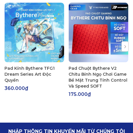
https://cf.shopee.vn/file/vn-11134208-820l4-mffk4fs240zt5c
Pad Kính Bythere TFG1
Pad Chuột Bythere V2
Dream Series Art Độc
Chitu Bính Ngọ Chơi Game
Quyền
Bề Mặt Trung Tính Control
Và Speed SOFT
360.000₫
175.000₫
NHẬP THÔNG TIN KHUYẾN MÃI TỪ CHÚNG TÔI