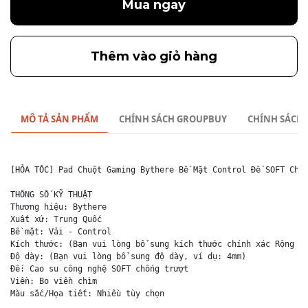
Mua ngay
Thêm vào giỏ hàng
MÔ TẢ SẢN PHẨM
CHÍNH SÁCH GROUPBUY
CHÍNH SÁCH
[HỎA TỐC] Pad Chuột Gaming Bythere Bề Mặt Control Đế SOFT Chốn
THÔNG SỐ KỸ THUẬT

Thương hiệu: Bythere

Xuất xứ: Trung Quốc

Bề mặt: Vải - Control

Kích thước: (Bạn vui lòng bổ sung kích thước chính xác Rộng x 
Độ dày: (Bạn vui lòng bổ sung độ dày, ví dụ: 4mm)

Đế: Cao su công nghệ SOFT chống trượt

Viền: Bo viền chìm

Màu sắc/Họa tiết: Nhiều tùy chọn
