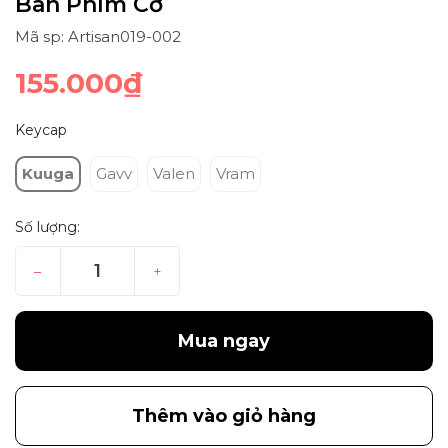
Bàn Phím Cơ
Mã sp: Artisan019-002
155.000₫
Keycap
Kuuga
Gavv
Valen
Vram
Số lượng:
–
+
Mua ngay
Thêm vào giỏ hàng