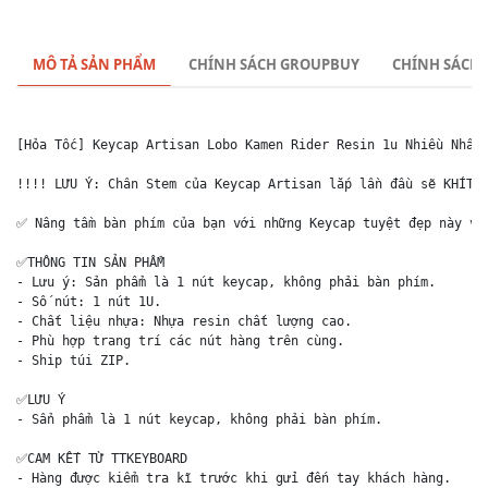
MÔ TẢ SẢN PHẨM
CHÍNH SÁCH GROUPBUY
CHÍNH SÁCH
[Hỏa Tốc] Keycap Artisan Lobo Kamen Rider Resin 1u Nhiều Nhân 
!!!! LƯU Ý: Chân Stem của Keycap Artisan lắp lần đầu sẽ KHÍT v
✅ Nâng tầm bàn phím của bạn với những Keycap tuyệt đẹp này và 
✅THÔNG TIN SẢN PHẨM

- Lưu ý: Sản phẩm là 1 nút keycap, không phải bàn phím.

- Số nút: 1 nút 1U.

- Chất liệu nhựa: Nhựa resin chất lượng cao.

- Phù hợp trang trí các nút hàng trên cùng.

- Ship túi ZIP. 

✅LƯU Ý

- Sẩn phẩm là 1 nút keycap, không phải bàn phím.

✅CAM KẾT TỪ TTKEYBOARD

- Hàng được kiểm tra kĩ trước khi gửi đến tay khách hàng.
