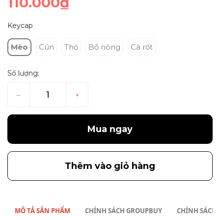
110.000₫
Keycap
Mèo
Cún
Thỏ
Bồ nông
Cà rốt
Số lượng:
–
+
Mua ngay
Thêm vào giỏ hàng
MÔ TẢ SẢN PHẨM
CHÍNH SÁCH GROUPBUY
CHÍNH SÁCH