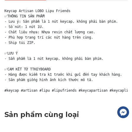
Keycap Artisan LOBO Lipu Friends

✅THÔNG TIN SẢN PHẨM

- Lưu ý: Sản phẩm là 1 nút keycap, không phải bàn phím.

- Số nút: 1 nút 1U.

- Chất liệu nhựa: Nhựa resin chất lượng cao.

- Phù hợp trang trí các nút hàng trên cùng.

- Ship túi ZIP.

✅LƯU Ý

- Sẩn phẩm là 1 nút keycap, không phải bàn phím.

✅CAM KẾT TỪ TTKEYBOARD

- Hàng được kiểm tra kĩ trước khi gửi đến tay khách hàng.

- Sản phầm giống hình ảnh kích thước mô tả.

#keycap #artisan #lipu #lipufriends #keycapartisan #keycaplip
Sản phẩm cùng loại