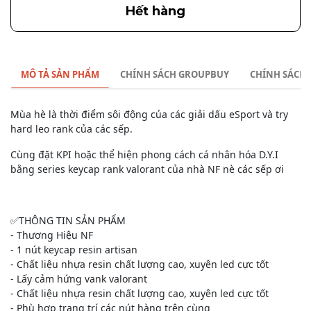
Hết hàng
MÔ TẢ SẢN PHẨM
CHÍNH SÁCH GROUPBUY
CHÍNH SÁCH
Mùa hè là thời điểm sôi động của các giải dấu eSport và try
hard leo rank của các sếp.
Cùng đặt KPI hoặc thể hiện phong cách cá nhân hóa D.Y.I
bằng series keycap rank valorant của nhà NF nè các sếp ơi
✅THÔNG TIN SẢN PHẨM
- Thương Hiệu NF
- 1 nút keycap resin artisan
- Chất liệu nhựa resin chất lượng cao, xuyên led cực tốt
- Lấy cảm hứng vank valorant
- Chất liệu nhựa resin chất lượng cao, xuyên led cực tốt
- Phù hợp trang trí các nút hàng trên cùng