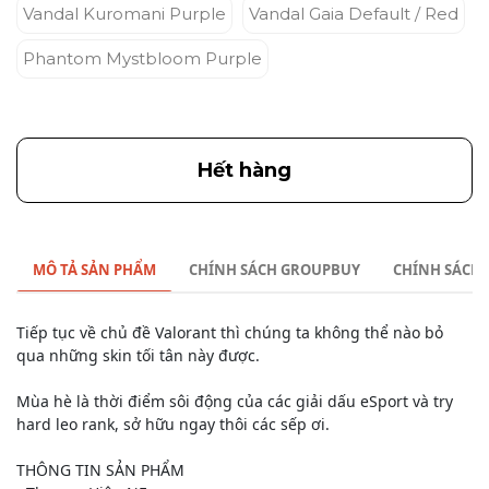
Vandal Kuromani Purple
Vandal Gaia Default / Red
Phantom Mystbloom Purple
Hết hàng
MÔ TẢ SẢN PHẨM
CHÍNH SÁCH GROUPBUY
CHÍNH SÁCH
Tiếp tục về chủ đề Valorant thì chúng ta không thể nào bỏ
qua những skin tối tân này được.
Mùa hè là thời điểm sôi động của các giải dấu eSport và try
hard leo rank, sở hữu ngay thôi các sếp ơi.
THÔNG TIN SẢN PHẨM