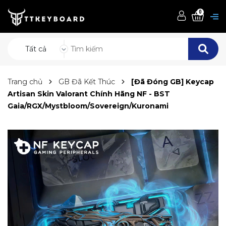
0
Tất cả
Trang chủ
GB Đã Kết Thúc
[Đã Đóng GB] Keycap
Artisan Skin Valorant Chính Hãng NF - BST
Gaia/RGX/Mystbloom/Sovereign/Kuronami