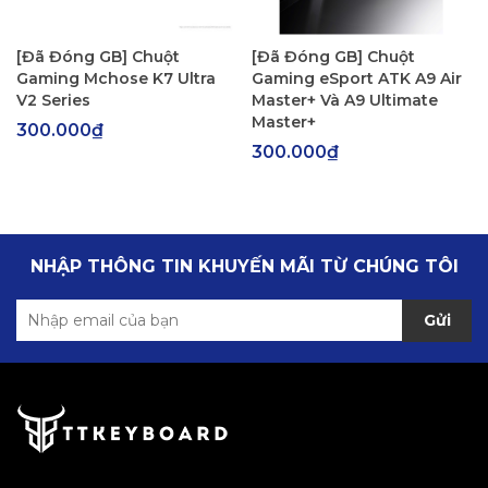
[Đã Đóng GB] Chuột
[Đã Đóng GB] Chuột
Gaming Mchose K7 Ultra
Gaming eSport ATK A9 Air
V2 Series
Master+ Và A9 Ultimate
Master+
300.000₫
300.000₫
NHẬP THÔNG TIN KHUYẾN MÃI TỪ CHÚNG TÔI
Gửi