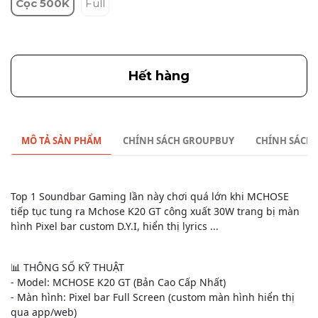
Cọc 500K
Full
Hết hàng
MÔ TẢ SẢN PHẨM
CHÍNH SÁCH GROUPBUY
CHÍNH SÁCH
Top 1 Soundbar Gaming lần này chơi quá lớn khi MCHOSE
tiếp tục tung ra Mchose K20 GT công xuất 30W trang bị màn
hình Pixel bar custom D.Y.I, hiển thị lyrics ...
📊
THÔNG SỐ KỸ THUẬT
- Model: MCHOSE K20 GT (Bản Cao Cấp Nhất)
- Màn hình: Pixel bar Full Screen (custom màn hình hiển thị
qua app/web)