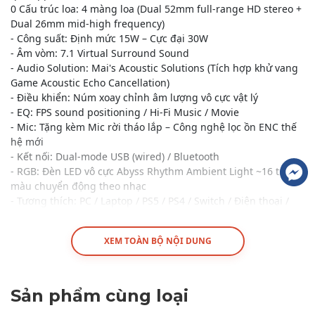
0 Cấu trúc loa: 4 màng loa (Dual 52mm full-range HD stereo +
Dual 26mm mid-high frequency)
- Công suất: Định mức 15W – Cực đại 30W
- Âm vòm: 7.1 Virtual Surround Sound
- Audio Solution: Mai's Acoustic Solutions (Tích hợp khử vang
Game Acoustic Echo Cancellation)
- Điều khiển: Núm xoay chỉnh âm lượng vô cực vật lý
- EQ: FPS sound positioning / Hi-Fi Music / Movie
- Mic: Tặng kèm Mic rời tháo lắp – Công nghệ lọc ồn ENC thế
hệ mới
- Kết nối: Dual-mode USB (wired) / Bluetooth
- RGB: Đèn LED vô cực Abyss Rhythm Ambient Light ~16 triệu
màu chuyển động theo nhạc
- Tương thích: PC / Laptop / PS5 / PS4 / Switch / Điện thoại /
Tablet
- Kích thước: ~428.7 × 76.1 × 97.4 mm
XEM TOÀN BỘ NỘI DUNG
Sản phẩm cùng loại