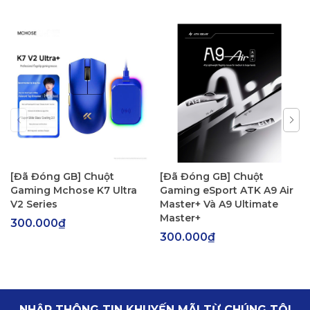
[Đã Đóng GB] Chuột
[Đã Đóng GB] Chuột
Gaming Mchose K7 Ultra
Gaming eSport ATK A9 Air
V2 Series
Master+ Và A9 Ultimate
Master+
300.000₫
300.000₫
NHẬP THÔNG TIN KHUYẾN MÃI TỪ CHÚNG TÔI