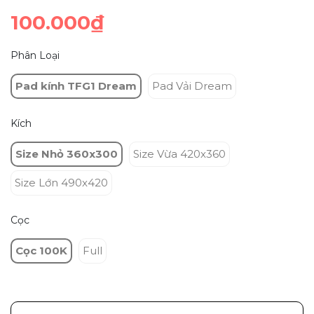
100.000₫
Phân Loại
Pad kính TFG1 Dream
Pad Vải Dream
Kích
Size Nhỏ 360x300
Size Vừa 420x360
Size Lớn 490x420
Cọc
Cọc 100K
Full