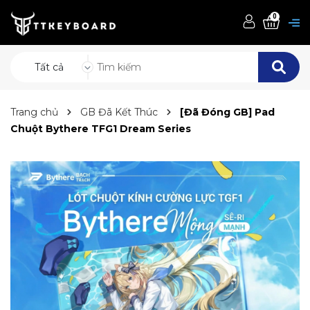
0
Tất cả
Trang chủ
GB Đã Kết Thúc
[Đã Đóng GB] Pad
Chuột Bythere TFG1 Dream Series