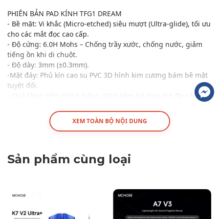
PHIÊN BẢN PAD KÍNH TFG1 DREAM
- Bề mặt: Vi khắc (Micro-etched) siêu mượt (Ultra-glide), tối ưu
cho các mắt đọc cao cấp.
- Độ cứng: 6.0H Mohs – Chống trầy xước, chống nước, giảm
tiếng ồn khi di chuột.
- Độ dày: 3mm (±0.3mm).
-Mặt đáy: Phủ kín cao su PVC 3D hình kim cương bám bề mặt
tuyệt đối.
- Quà tặng: Hộp chính hãng, tặng kèm bộ Feet dot đa năng
dùng cho pad kính.
XEM TOÀN BỘ NỘI DUNG
Sản phẩm cùng loại