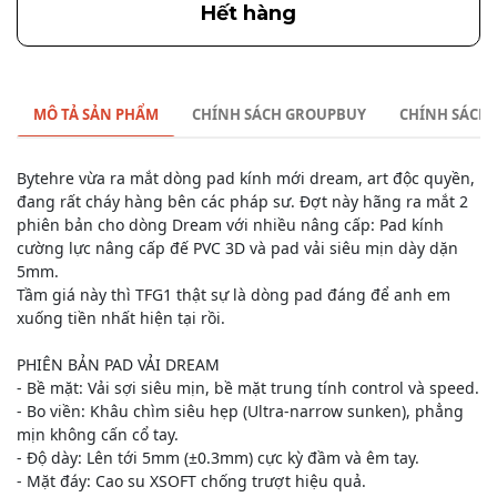
Hết hàng
MÔ TẢ SẢN PHẨM
CHÍNH SÁCH GROUPBUY
CHÍNH SÁCH
Bytehre vừa ra mắt dòng pad kính mới dream, art độc quyền,
đang rất cháy hàng bên các pháp sư. Đợt này hãng ra mắt 2
phiên bản cho dòng Dream với nhiều nâng cấp: Pad kính
cường lực nâng cấp đế PVC 3D và pad vải siêu mịn dày dặn
5mm.
Tầm giá này thì TFG1 thật sự là dòng pad đáng để anh em
xuống tiền nhất hiện tại rồi.
PHIÊN BẢN PAD VẢI DREAM
- Bề mặt: Vải sợi siêu mịn, bề mặt trung tính control và speed.
- Bo viền: Khâu chìm siêu hẹp (Ultra-narrow sunken), phẳng
mịn không cấn cổ tay.
- Độ dày: Lên tới 5mm (±0.3mm) cực kỳ đầm và êm tay.
- Mặt đáy: Cao su XSOFT chống trượt hiệu quả.