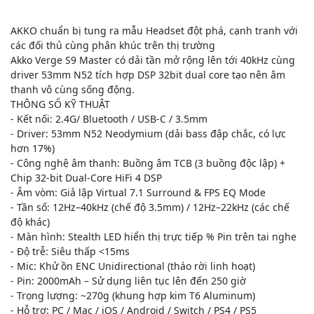
AKKO chuẩn bị tung ra mẫu Headset đột phá, cạnh tranh với
các đối thủ cùng phân khúc trên thị trường
Akko Verge S9 Master có dải tần mở rộng lên tới 40kHz cùng
driver 53mm N52 tích hợp DSP 32bit dual core tạo nên âm
thanh vô cùng sống động.
THÔNG SỐ KỸ THUẬT
- Kết nối: 2.4G/ Bluetooth / USB-C / 3.5mm
- Driver: 53mm N52 Neodymium (dải bass đập chắc, có lực
hơn 17%)
- Công nghệ âm thanh: Buồng âm TCB (3 buồng độc lập) +
Chip 32-bit Dual-Core HiFi 4 DSP
- Âm vòm: Giả lập Virtual 7.1 Surround & FPS EQ Mode
- Tần số: 12Hz–40kHz (chế độ 3.5mm) / 12Hz–22kHz (các chế
độ khác)
- Màn hình: Stealth LED hiển thị trực tiếp % Pin trên tai nghe
- Độ trễ: Siêu thấp <15ms
- Mic: Khử ồn ENC Unidirectional (tháo rời linh hoạt)
- Pin: 2000mAh – Sử dụng liên tục lên đến 250 giờ
- Trọng lượng: ~270g (khung hợp kim T6 Aluminum)
- Hỗ trợ: PC / Mac / iOS / Android / Switch / PS4 / PS5