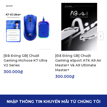
[Đã Đóng GB] Chuột
[Đã Đóng GB] Chuột
Gaming Mchose K7 Ultra
Gaming eSport ATK A9 Air
V2 Series
Master+ Và A9 Ultimate
Master+
300.000₫
300.000₫
NHẬP THÔNG TIN KHUYẾN MÃI TỪ CHÚNG TÔI