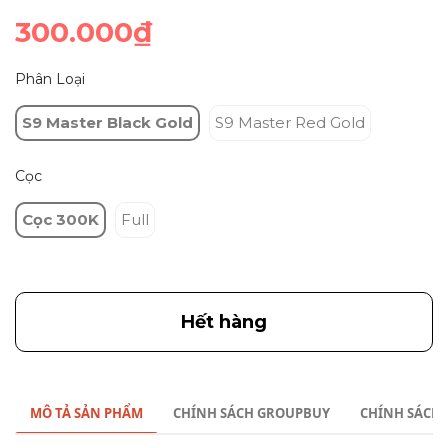
300.000₫
Phân Loại
S9 Master Black Gold
S9 Master Red Gold
Cọc
Cọc 300K
Full
Hết hàng
MÔ TẢ SẢN PHẨM
CHÍNH SÁCH GROUPBUY
CHÍNH SÁCH