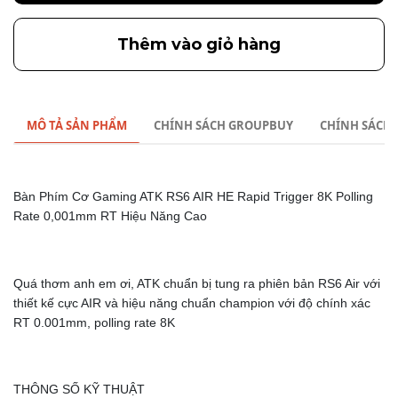
Thêm vào giỏ hàng
MÔ TẢ SẢN PHẨM
CHÍNH SÁCH GROUPBUY
CHÍNH SÁCH
Bàn Phím Cơ Gaming ATK RS6 AIR HE Rapid Trigger 8K Polling
Rate 0,001mm RT Hiệu Năng Cao
Quá thơm anh em ơi, ATK chuẩn bị tung ra phiên bản RS6 Air với
thiết kế cực AIR và hiệu năng chuẩn champion với độ chính xác
RT 0.001mm, polling rate 8K
THÔNG SỐ KỸ THUẬT