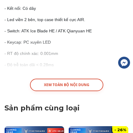
- Kết nối: Có dây
- Led viền 2 bên, top case thiết kế cực AIR.
- Switch: ATK Ice Blade HE / ATK Qianyuan HE
- Keycap: PC xuyên LED
- RT độ chính xác: 0.001mm
- Độ trễ toàn dãi < 0.28ms
- Tốc độ quét: 32K full key / 256K single key
XEM TOÀN BỘ NỘI DUNG
- Polling rate: 8KHz
- Độ truyền tín hiệu: 0.08ms
Sản phẩm cùng loại
- Tương thích: Windows / MacOS / Linux
- Web hub: ATK HUB 3.0
- 26%