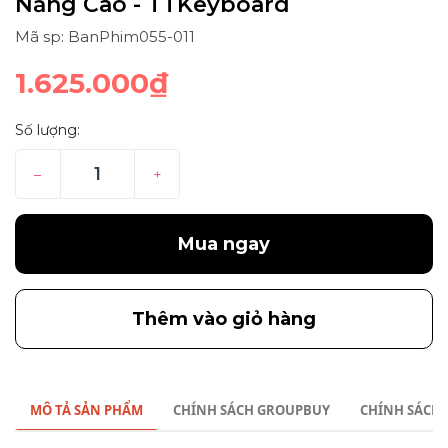
Năng Cao - TTKeyboard
Mã sp: BanPhim055-011
1.625.000₫
Số lượng:
–
+
Mua ngay
Thêm vào giỏ hàng
MÔ TẢ SẢN PHẨM
CHÍNH SÁCH GROUPBUY
CHÍNH SÁCH