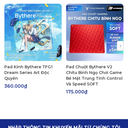
Pad Kính Bythere TFG1
Pad Chuột Bythere V2
Dream Series Art Độc
Chitu Bính Ngọ Chơi Game
Quyền
Bề Mặt Trung Tính Control
Và Speed SOFT
360.000₫
175.000₫
NHẬP THÔNG TIN KHUYẾN MÃI TỪ CHÚNG TÔI