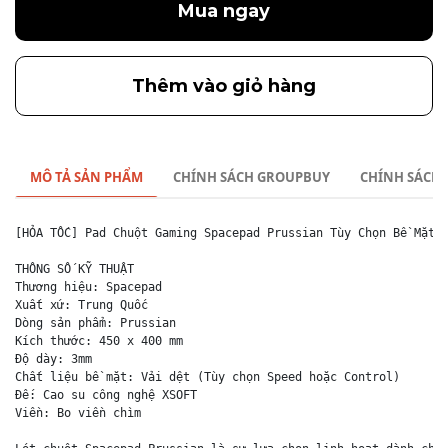
Mua ngay
Thêm vào giỏ hàng
MÔ TẢ SẢN PHẨM
CHÍNH SÁCH GROUPBUY
CHÍNH SÁCH
[HỎA TỐC] Pad Chuột Gaming Spacepad Prussian Tùy Chọn Bề Mặt Đ
THÔNG SỐ KỸ THUẬT

Thương hiệu: Spacepad

Xuất xứ: Trung Quốc

Dòng sản phẩm: Prussian

Kích thước: 450 x 400 mm

Độ dày: 3mm

Chất liệu bề mặt: Vải dệt (Tùy chọn Speed hoặc Control)

Đế: Cao su công nghệ XSOFT

Viền: Bo viền chìm
