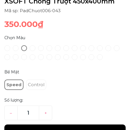
XSOFT Chống Trượt 450x400mm
Mã sp: PadChuot006-043
350.000₫
Chọn Màu
Bề Mặt
Speed
Control
Số lượng:
–
+