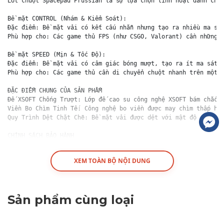
Lót chuột Spacepad Prussian là sự lựa chọn linh hoạt dành cho 
Bề mặt CONTROL (Nhám & Kiểm Soát):

Đặc điểm: Bề mặt vải có kết cấu nhẵn nhưng tạo ra nhiều ma sát
Phù hợp cho: Các game thủ FPS (như CSGO, Valorant) cần những c
Bề mặt SPEED (Mịn & Tốc Độ):

Đặc điểm: Bề mặt vải có cảm giác bóng mượt, tạo ra ít ma sát h
Phù hợp cho: Các game thủ cần di chuyển chuột nhanh trên một k
ĐẶC ĐIỂM CHUNG CỦA SẢN PHẨM

Đế XSOFT Chống Trượt: Lớp đế cao su công nghệ XSOFT bám chắc v
Viền Bo Chìm Tinh Tế: Công nghệ bo viền được may chìm thấp hơn
Quy Trình Dệt Chặt Chẽ: Bề mặt vải được dệt với mật độ cao, tố
CHÍNH SÁCH BẢO HÀNH

Sản phẩm không áp dụng chính sách bảo hành.

TTKeyboard hỗ trợ đổi trả theo đúng quy định của Shopee nếu sả
XEM TOÀN BỘ NỘI DUNG
CAM KẾT TỪ TTKEYBOARD

Sản phẩm được kiểm tra cẩn thận trước khi đóng gói và gửi đến 
Sản phẩm cam kết đúng với hình ảnh và các thông tin đã mô tả.

Sản phẩm cùng loại
Đội ngũ tư vấn luôn sẵn sàng hỗ trợ, giải đáp mọi thắc mắc của
#padchuot #lotchuot #padchuotgaming #lotchuotgaming #spacepad