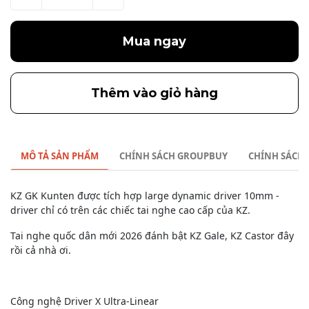
Mua ngay
Thêm vào giỏ hàng
MÔ TẢ SẢN PHẨM
CHÍNH SÁCH GROUPBUY
CHÍNH SÁCH
KZ GK Kunten được tích hợp large dynamic driver 10mm -
driver chỉ có trên các chiếc tai nghe cao cấp của KZ.
Tai nghe quốc dân mới 2026 đánh bật KZ Gale, KZ Castor đây
rồi cả nhà ơi.
Công nghệ Driver X Ultra-Linear