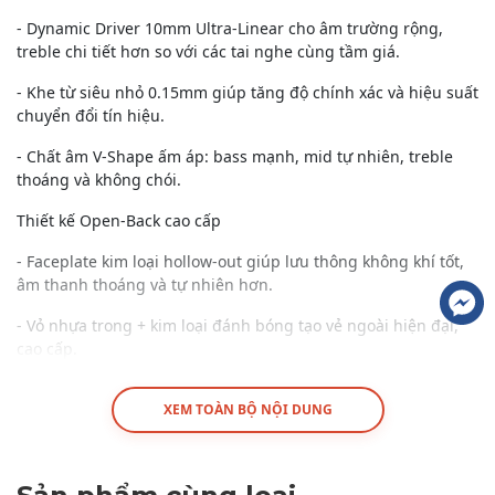
- Dynamic Driver 10mm Ultra-Linear cho âm trường rộng,
treble chi tiết hơn so với các tai nghe cùng tầm giá.
- Khe từ siêu nhỏ 0.15mm giúp tăng độ chính xác và hiệu suất
chuyển đổi tín hiệu.
- Chất âm V-Shape ấm áp: bass mạnh, mid tự nhiên, treble
thoáng và không chói.
Thiết kế Open-Back cao cấp
- Faceplate kim loại hollow-out giúp lưu thông không khí tốt,
âm thanh thoáng và tự nhiên hơn.
- Vỏ nhựa trong + kim loại đánh bóng tạo vẻ ngoài hiện đại,
cao cấp.
- Thiết kế in-ear ergonomic ôm tai chắc chắn, đeo lâu vẫn
XEM TOÀN BỘ NỘI DUNG
thoải mái.
Kết nối & tiện ích
- Cáp mạ bạc kép truyền tín hiệu ổn định, giảm suy hao âm