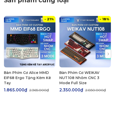
Sản phẩm cùng loại
thanh.
- Mic + điều khiển inline tiện gọi điện và sử dụng hằng ngày.
- 21%
- 18%
Thông số nổi bật
- Tần số đáp ứng rộng từ 20Hz đến 40kHz
- Độ nhạy cao
Cáp dài, linh hoạt sử dụng
Bàn Phím Cơ Alice MMD
Bàn Phím Cơ WEIKAV
EIF68 Ergo Tặng Kèm Kê
NUT108 Nhôm CNC 3
Tay
Mode Full Size
1.865.000₫
2.350.000₫
2.365.000₫
2.850.000₫