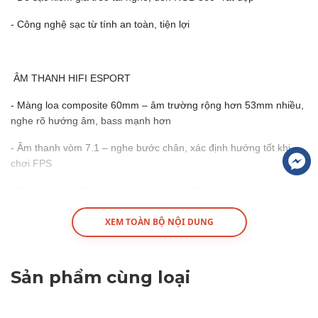
- Công nghệ sạc từ tính an toàn, tiện lợi
ÂM THANH HIFI ESPORT
- Màng loa composite 60mm – âm trường rộng hơn 53mm nhiều,
nghe rõ hướng âm, bass mạnh hơn
- Âm thanh vòm 7.1 – nghe bước chân, xác định hướng tốt khi
chơi FPS
- Đa dạng chế độ: Game / Music, chỉnh EQ qua phần mềm
MCHOSE M HUB
XEM TOÀN BỘ NỘI DUNG
KẾT NỐI KHÔNG DÂY - ĐỘ TRỄ THẤP
- Công nghệ không dây MCHOSE TOPSPEED - độ trễ thấp
Sản phẩm cùng loại
- 4 Kết nối: 2.4G / Bluetooth / Type-C / cắm dây
- Pin trâu 2000 mAH