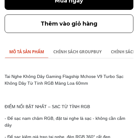
Mua ngay
Thêm vào giỏ hàng
MÔ TẢ SẢN PHẨM
CHÍNH SÁCH GROUPBUY
CHÍNH SÁCH
Tai Nghe Không Dây Gaming Flagship Mchose V9 Turbo Sạc
Không Dây Từ Tính RGB Màng Loa 60mm
ĐIỂM NỔI BẬT NHẤT – SẠC TỪ TÍNH RGB
- Đế sạc nam châm RGB, đặt tai nghe là sạc - không cần cắm
dây
- Đế sạc kiêm giá treo tai nghe, đèn RGB 360° rất đẹp