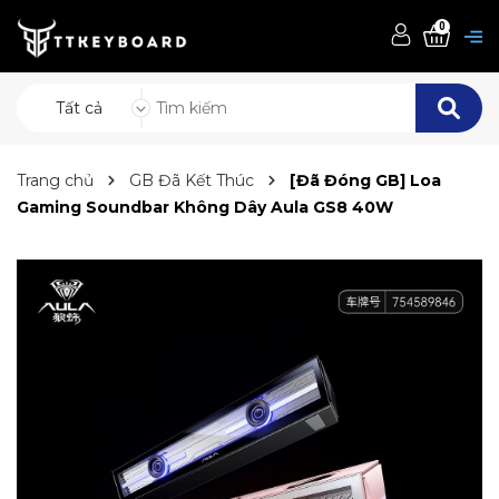
0
Tất cả
Trang chủ
GB Đã Kết Thúc
[Đã Đóng GB] Loa
Gaming Soundbar Không Dây Aula GS8 40W