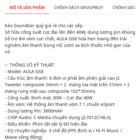
MÔ TẢ SẢN PHẨM
CHÍNH SÁCH GROUPBUY
CHÍNH SÁCH
Kèo Soundbar quỷ giá rẻ cho các sếp.
Sở hữu công suất cực đại lên đến 40W, dung lượng pin khủng
hỗ trợ âm vòm cực chất, AULA GS8 hứa hẹn mang đến trải
nghiệm âm thanh bùng nổ, vượt xa kích thước nhỏ gọn của
nó
✅
THÔNG SỐ KỸ THUẬT
- Model: AULA GS8
- Cấu trúc âm thanh: 6 đơn vị phát âm phân giải cao (2
Tweeter composite 24mm + 2 màng loa mặt trên 57mm + 2
màng rung mặt sau composite 102*35mm)
- Công suất: Định mức 30W – Cực đại 40W
- Âm vòm: Hệ thống âm thanh vòm 7.1 chuẩn eSport
- Dung lượng Pin: 3600mAh
- CHIP Audio: C-Media chuyên dụng (JL7012C/V6.0)
- Điều khiển: Phím tắt vật lý 6D hiện đại
- EQ chuyên nghiệp: 3 chế độ (FPS định vị / Hi-Fi Music /
Movie sống động)